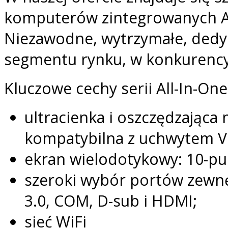
komputerów zintegrowanych Asu
Niezawodne, wytrzymałe, ded
segmentu rynku, w konkurencyj
Kluczowe cechy serii All-In-One
ultracienka i oszczędzająca 
kompatybilna z uchwytem 
ekran wielodotykowy: 10-p
szeroki wybór portów zewn
3.0, COM, D-sub i HDMI;
sieć WiFi