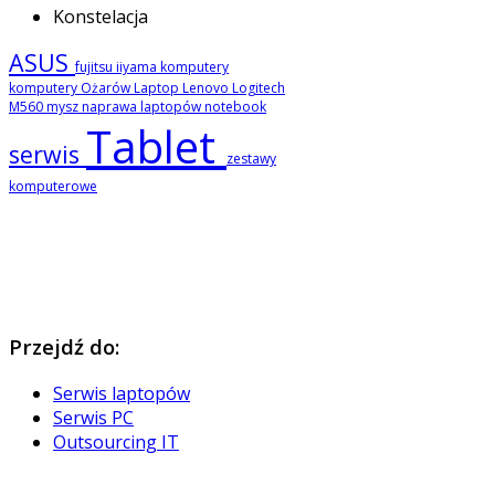
Konstelacja
ASUS
fujitsu
iiyama
komputery
komputery Ożarów
Laptop
Lenovo
Logitech
M560
mysz
naprawa laptopów
notebook
Tablet
serwis
zestawy
komputerowe
Przejdź
do:
Serwis laptopów
Serwis PC
Outsourcing IT